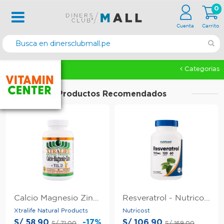
0
Cuenta
Carrito
Categorias
Productos Recomendados
Calcio Magnesio Zinc + Vitamina D - Xtralife Natural Products Perú
Resveratrol - Nutricost Perú
Xtralife Natural Products
Nutricost
S/ 58.90
-17%
S/ 106.90
S/ 71.00
S/ 169.00